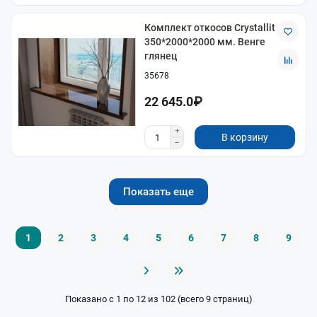
Комплект откосов Crystallit
350*2000*2000 мм. Венге
глянец
35678
22 645.0₽
В корзину
Показать еще
1
2
3
4
5
6
7
8
9
Показано с 1 по 12 из 102 (всего 9 страниц)