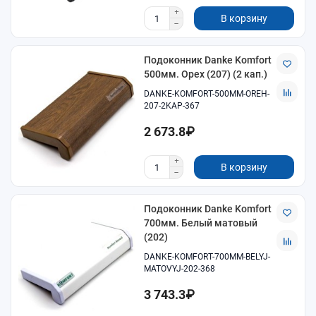
В корзину
Подоконник Danke Komfort
500мм. Орех (207) (2 кап.)
DANKE-KOMFORT-500MM-OREH-
207-2KAP-367
2 673.8₽
В корзину
Подоконник Danke Komfort
700мм. Белый матовый
(202)
DANKE-KOMFORT-700MM-BELYJ-
MATOVYJ-202-368
3 743.3₽