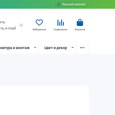
Личный кабинет
ить
ть e-mail
Избранное
Сравнение
Корзина
нитура и монтаж
Цвет и декор