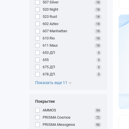
507 Silver
18
520 Night
18
523 Rust
18
602 Aztec
18
607 Manhattan
18
610 Rio
18
611 Maui
18
653 ДП
5
655
5
675 ДП
5
678 ДП
5
Показать еще 11
Покрытие
AMMOS
54
PRISMA Cosmos
72
PRISMA Mesogeios
90