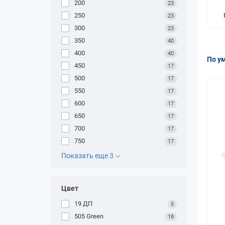
200
23
250
23
300
23
350
40
400
40
По у
450
17
500
17
550
17
600
17
650
17
700
17
750
17
Показать еще 3
Цвет
19 ДП
5
505 Green
18