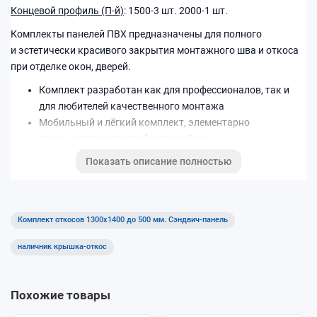
Концевой профиль (П-й)
: 1500-3 шт. 2000-1 шт.
Комплекты панелей ПВХ предназначены для полного
и эстетически красивого закрытия монтажного шва и откоса
при отделке окон, дверей.
Комплект разработан как для профессионалов, так и
для любителей качественного монтажа
Мобильный и лёгкий комплект, элементарно
помещается в легковой автомобиль
Легок и прост в использовании, не требуется
Показать описание полностью
определенных навыков при монтаже.
Цветовая палитра: Белый
Комплект откосов 1300x1400 до 500 мм. Сэндвич-панель
наличник крышка-откос
Похожие товары