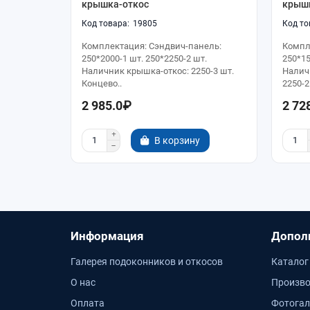
крышка-откос
крыш
19805
Комплектация: Сэндвич-панель:
Компл
250*2000-1 шт. 250*2250-2 шт.
250*15
Наличник крышка-откос: 2250-3 шт.
Наличн
Концево..
2250-2 
2 985.0₽
2 72
В корзину
Информация
Допол
Галерея подоконников и откосов
Каталог
О нас
Произво
Оплата
Фотогал