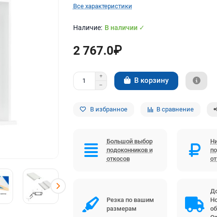
Все характеристики
В наличии ✓
2 767.0₽
В корзину
В избранное
В сравнение
Большой выбор
Ни
подоконников и
по
откосов
о
До
Резка по вашим
Но
размерам
об