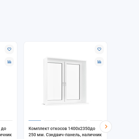
 до
Комплект откосов 1400x2350до
Комплект
личник
250 мм. Сэндвич-панель, наличник
250 мм. 