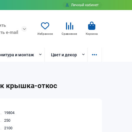
Личный кабинет
ить
ть e-mail
Избранное
Сравнение
Корзина
нитура и монтаж
Цвет и декор
ик крышка-откос
19804
250
2100