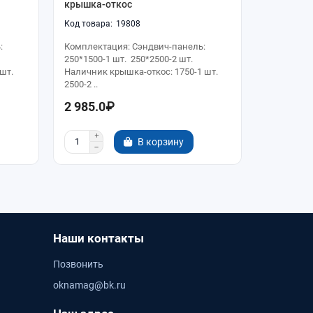
крышка-откос
крышка-о
19808
:
Комплектация: Сэндвич-панель:
Комплекта
250*1500-1 шт. 250*2500-2 шт.
250*1500-1
шт.
Наличник крышка-откос: 1750-1 шт.
Наличник 
2500-2 ..
22..
2 985.0₽
2 704.0
В корзину
Наши контакты
Позвонить
oknamag@bk.ru