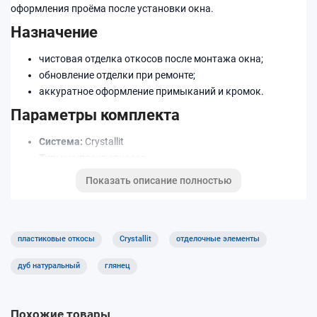
оформления проёма после установки окна.
Назначение
чистовая отделка откосов после монтажа окна;
обновление отделки при ремонте;
аккуратное оформление примыканий и кромок.
Параметры комплекта
Система:
Crystallit
Тип:
комплект откосов
Размер:
350×2000×2000 мм
Показать описание полностью
Декор/цвет:
Дуб натуральный глянец
Преимущества
пластиковые откосы
Crystallit
отделочные элементы
подбор по размеру и декору;
аккуратные линии и ровный внешний вид;
дуб натуральный
глянец
простая уборка и уход.
Как подобрать
Похожие товары