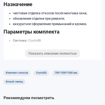
Назначение
чистовая отделка откосов после монтажа окна;
обновление отделки при ремонте;
аккуратное оформление примыканий и кромок.
Параметры комплекта
Система:
Crystallit
Тип:
комплект откосов
Размер:
700×1500×1500 мм
Показать описание полностью
Декор/цвет:
Белый глянец
Преимущества
Комплект откосов
Crystallit
700*1500*1500 мм
подбор по размеру и декору;
аккуратные линии и ровный внешний вид;
Белый глянец
простая уборка и уход.
Как подобрать
Рекомендуем посмотреть
измерьте проём и глубину откоса;