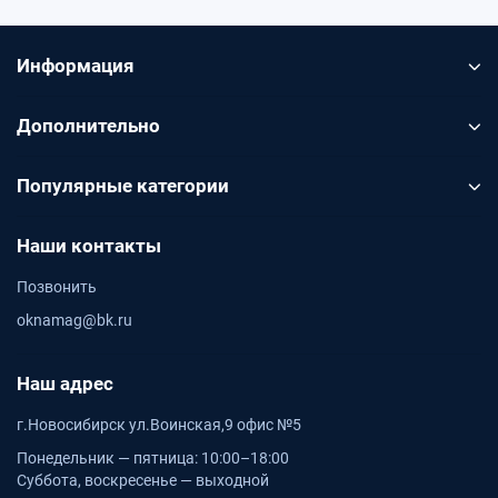
Подходит, когда нужен понятный набор элементов
под заданный размер проёма
Информация
Подбор по размеру
Дополнительно
Подбор по размеру
Перед заказом проверьте глубину откоса, высоту,
Популярные категории
ширину и фактическую геометрию проёма
Наши контакты
Декор в системе
Позвонить
Декор в системе
oknamag@bk.ru
Элементы Qunell подбираются по цвету, чтобы откос
выглядел цельно
Наш адрес
г.Новосибирск ул.Воинская,9 офис №5
ПОМОЩЬ
Понедельник — пятница: 10:00–18:00
Подбор, калькуляторы и статья
Суббота, воскресенье — выходной