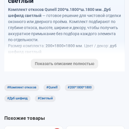
светлый
Комплект откосов Qunell 200*в.1800*ш.1800 мм. Дуб
шефилд светлый
— готовое решение для чистовой отделки
оконного или дверного проёма. Комплект подбирают по
глубине откоса, высоте, ширине и декору, чтобы получить
аккуратное примыкание без подбора каждого элемента
по отдельности.
Размер комплекта:
200×1800×1800 мм
. Цвет / декор:
дуб
шефилд светлый
.
Показать описание полностью
Подобрать по проёму
Рассчитать откосы / с подоконником
#Комплект откосов
#Qunell
#200*1800*1800
Статья о системе Qunell
#Дуб шефилд
#Светлый
Откосы Qunell
Похожие товары
Калькулятор Qunell + Moeller позволяет рассчитать только
откосы Qunell или комплект откосов вместе с