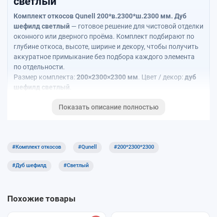
светлый
Комплект откосов Qunell 200*в.2300*ш.2300 мм. Дуб
шефилд светлый
— готовое решение для чистовой отделки
оконного или дверного проёма. Комплект подбирают по
глубине откоса, высоте, ширине и декору, чтобы получить
аккуратное примыкание без подбора каждого элемента
по отдельности.
Размер комплекта:
200×2300×2300 мм
. Цвет / декор:
дуб
шефилд светлый
.
Показать описание полностью
Подобрать по проёму
Рассчитать откосы / с подоконником
#Комплект откосов
#Qunell
#200*2300*2300
Статья о системе Qunell
#Дуб шефилд
#Светлый
Откосы Qunell
Похожие товары
Калькулятор Qunell + Moeller позволяет рассчитать только
откосы Qunell или комплект откосов вместе с