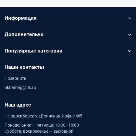
Подходит, когда нужен понятный набор элементов
под заданный размер проёма
Информация
Подбор по размеру
Дополнительно
Подбор по размеру
Перед заказом проверьте глубину откоса, высоту,
Популярные категории
ширину и фактическую геометрию проёма
Наши контакты
Декор в системе
Позвонить
Декор в системе
oknamag@bk.ru
Элементы Qunell подбираются по цвету, чтобы откос
выглядел цельно
Наш адрес
г.Новосибирск ул.Воинская,9 офис №5
ПОМОЩЬ
Понедельник — пятница: 10:00–18:00
Подбор, калькуляторы и статья
Суббота, воскресенье — выходной