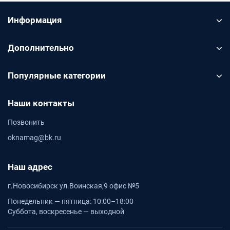
Информация
Подбор по размеру
Подбор по размеру
Дополнительно
Перед заказом проверьте глубину откоса, высоту,
ширину и фактическую геометрию проёма
Популярные категории
Декор в системе
Наши контакты
Декор в системе
Позвонить
Элементы Qunell подбираются по цвету, чтобы откос
oknamag@bk.ru
выглядел цельно
Наш адрес
ПОМОЩЬ
г.Новосибирск ул.Воинская,9 офис №5
Подбор, калькуляторы и статья
Понедельник — пятница: 10:00–18:00
Суббота, воскресенье — выходной
Если не уверены в размере, декоре или комплектности,
используйте заявку на подбор. Для расчётов откройте