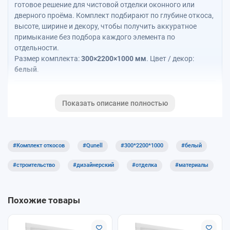
готовое решение для чистовой отделки оконного или
дверного проёма. Комплект подбирают по глубине откоса,
высоте, ширине и декору, чтобы получить аккуратное
примыкание без подбора каждого элемента по
отдельности.
Размер комплекта:
300×2200×1000 мм
. Цвет / декор:
белый
.
Подобрать по проёму
Показать описание полностью
Рассчитать откосы / с подоконником
#Комплект откосов
#Qunell
#300*2200*1000
#белый
Статья о системе Qunell
#строительство
#дизайнерский
#отделка
#материалы
Откосы Qunell
Калькулятор Qunell + Moeller позволяет рассчитать только
Похожие товары
откосы Qunell или комплект откосов вместе с
подоконником Moeller.