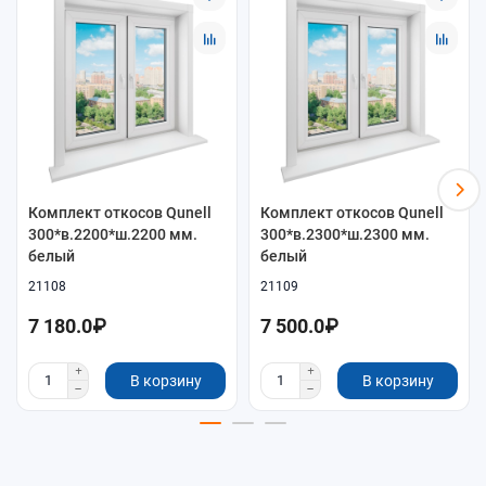
КАК ВЫБРАТЬ
Что проверить перед заказом
Для системы Qunell важны размеры проёма, глубина
откоса, декор, способ крепления и совместимость
элементов между собой.
проверьте фактическую глубину откоса, высоту и
Комплект откосов Qunell
Комплект откосов Qunell
300*в.2200*ш.2200 мм.
300*в.2300*ш.2300 мм.
ширину проёма;
белый
белый
сравните размер комплекта с вашим проёмом до
заказа;
21108
21109
если есть сомнения по составу, используйте кнопку
7 180.0₽
7 500.0₽
подбора комплекта.
Готовый комплект
В корзину
В корзину
Готовый комплект
Подходит, когда нужен понятный набор элементов
под заданный размер проёма