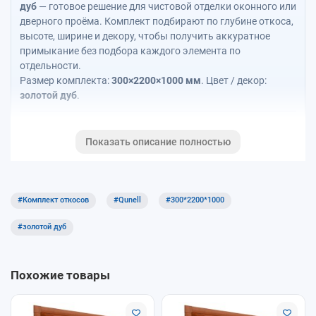
дуб
— готовое решение для чистовой отделки оконного или
дверного проёма. Комплект подбирают по глубине откоса,
высоте, ширине и декору, чтобы получить аккуратное
примыкание без подбора каждого элемента по
отдельности.
Размер комплекта:
300×2200×1000 мм
. Цвет / декор:
золотой дуб
.
Подобрать по проёму
Показать описание полностью
Рассчитать откосы / с подоконником
#Комплект откосов
#Qunell
#300*2200*1000
Статья о системе Qunell
#золотой дуб
Откосы Qunell
Калькулятор Qunell + Moeller позволяет рассчитать только
Похожие товары
откосы Qunell или комплект откосов вместе с
подоконником Moeller.