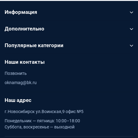
Информация
Подбор по размеру
Подбор по размеру
Дополнительно
Перед заказом проверьте глубину откоса, высоту,
ширину и фактическую геометрию проёма
Популярные категории
Декор в системе
Наши контакты
Декор в системе
Позвонить
Элементы Qunell подбираются по цвету, чтобы откос
oknamag@bk.ru
выглядел цельно
Наш адрес
ПОМОЩЬ
г.Новосибирск ул.Воинская,9 офис №5
Подбор, калькуляторы и статья
Понедельник — пятница: 10:00–18:00
Суббота, воскресенье — выходной
Если не уверены в размере, декоре или комплектности,
используйте заявку на подбор. Для расчётов откройте