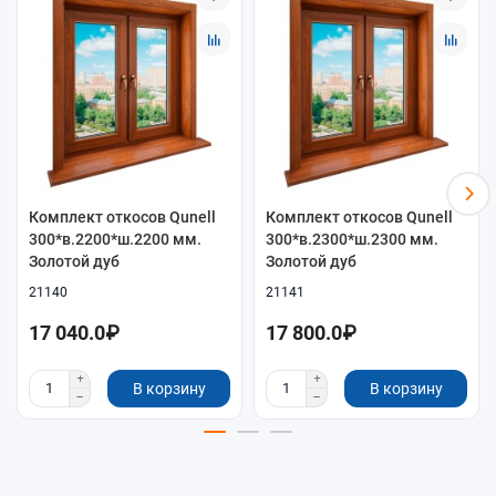
КАК ВЫБРАТЬ
Что проверить перед заказом
Для системы Qunell важны размеры проёма, глубина
откоса, декор, способ крепления и совместимость
элементов между собой.
проверьте фактическую глубину откоса, высоту и
Комплект откосов Qunell
Комплект откосов Qunell
300*в.2200*ш.2200 мм.
300*в.2300*ш.2300 мм.
ширину проёма;
Золотой дуб
Золотой дуб
сравните размер комплекта с вашим проёмом до
заказа;
21140
21141
если есть сомнения по составу, используйте кнопку
17 040.0₽
17 800.0₽
подбора комплекта.
Готовый комплект
В корзину
В корзину
Готовый комплект
Подходит, когда нужен понятный набор элементов
под заданный размер проёма