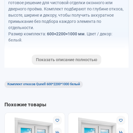
готовое решение для чистовой отделки оконного или
дверного проёма. Комплект подбирают по глубине откоса,
высоте, ширине и декору, чтобы получить аккуратное
примыкание без подбора каждого элемента по
отдельности.
Размер комплекта:
600×2200×1000 мм
. Цвет / декор:
белый
.
Подобрать по проёму
Показать описание полностью
Рассчитать откосы / с подоконником
Комплект откосов Qunell 600*2200*1000 белый
Статья о системе Qunell
Откосы Qunell
Похожие товары
Калькулятор Qunell + Moeller позволяет рассчитать только
откосы Qunell или комплект откосов вместе с
подоконником Moeller.