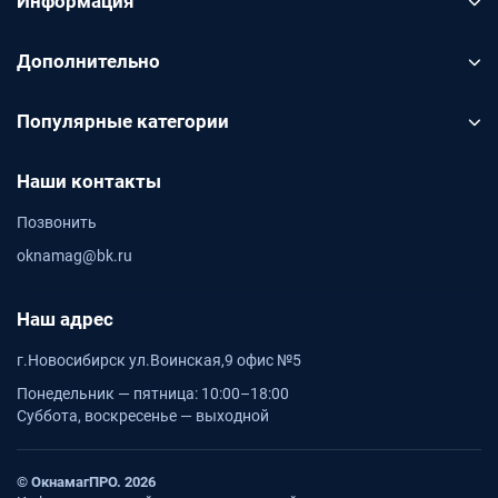
Информация
Подбор по размеру
Дополнительно
Подбор по размеру
Перед заказом проверьте глубину откоса, высоту,
Популярные категории
ширину и фактическую геометрию проёма
Наши контакты
Декор в системе
Позвонить
Декор в системе
oknamag@bk.ru
Элементы Qunell подбираются по цвету, чтобы откос
выглядел цельно
Наш адрес
г.Новосибирск ул.Воинская,9 офис №5
Понедельник — пятница: 10:00–18:00
ПОМОЩЬ
Суббота, воскресенье — выходной
Подбор, калькуляторы и статья
Если не уверены в размере, декоре или комплектности,
© ОкнамагПРО. 2026
используйте заявку на подбор. Для расчётов откройте