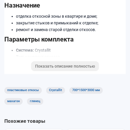
Назначение
отделка откосной зоны в квартире и доме;
закрытие стыков и примыканий к отделке;
ремонт и замена старой отделки откосов.
Параметры комплекта
Система:
Crystallit
Тип:
комплект откосов
Размер:
700×1500×3000 мм
Показать описание полностью
Декор/цвет:
Махагон матовый
Преимущества
пластиковые откосы
Crystallit
700*1500*3000 мм
понятный выбор по параметрам;
минимум видимых стыков при аккуратной установке;
махагон
глянец
подрезка по месту под ваш проём.
Как подобрать
Похожие товары
измерьте проём и глубину откоса;