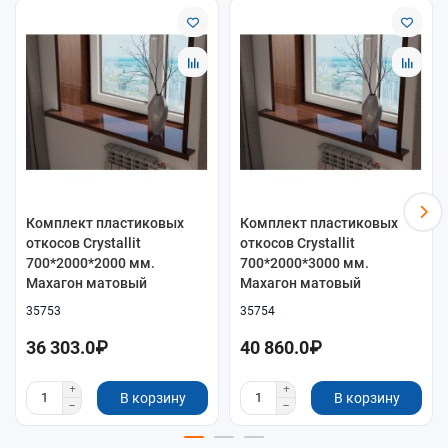
выберите вариант по размеру
700×1500×3000 мм
;
подберите декор под окно и отделку:
Махагон матовый
.
Монтаж
Монтаж выполняется по месту: подрезка, установка и
оформление стыков. Для результата важны точные резы и
ровная геометрия примыканий.
Уход
Для ухода используйте мягкую салфетку и нейтральные
Комплект пластиковых
Комплект пластиковых
моющие средства. Не применяйте абразивы, чтобы сохранить
откосов Crystallit
откосов Crystallit
внешний вид поверхности.
700*2000*2000 мм.
700*2000*3000 мм.
Махагон матовый
Махагон матовый
35753
35754
36 303.0₽
40 860.0₽
В корзину
В корзину