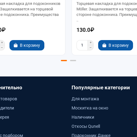
вая накладка для подоконников
Торцевая накладка для подоко
. Защелкивается на торцевой
Möller. Защелкивается на торце
не подоконника. Преимущества
стороне подоконника. Преимущ
..
0₽
130.0₽
В корзину
В корзину
нительно
Популярные категории
 товаров
Для монтажа
дители
Москитка на окно
ерея
Наличники
Откосы Qunell
с подбором
Подоконник Данке