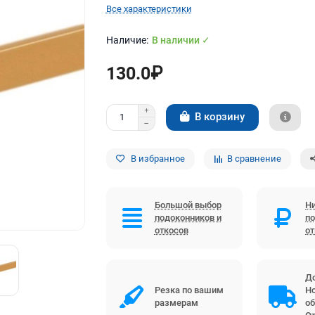
Все характеристики
В наличии ✓
130.0₽
В корзину
В избранное
В сравнение
Большой выбор
Ни
подоконников и
по
откосов
о
До
Резка по вашим
Но
размерам
об