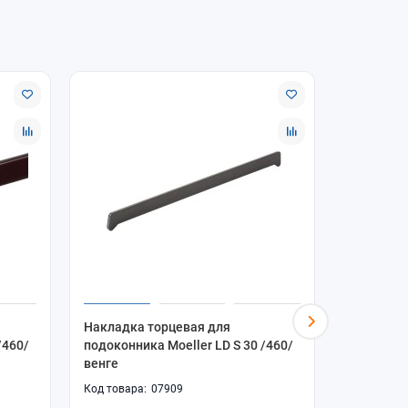
Накладка торцевая для
Накладка
/460/
подоконника Moeller LD S 30 /460/
подоконн
венге
07909