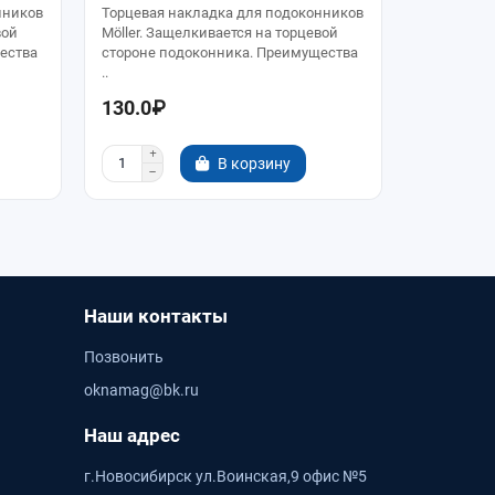
нников
Торцевая накладка для подоконников
Соединител
вой
Möller. Защелкивается на торцевой
700мм Тор
ества
стороне подоконника. Преимущества
Кристалли
..
под..
130.0₽
370.0₽
В корзину
Наши контакты
Позвонить
oknamag@bk.ru
Наш адрес
г.Новосибирск ул.Воинская,9 офис №5