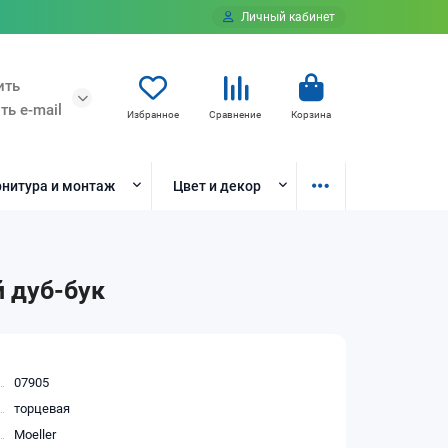
Личный кабинет
ить
ть e-mail
Избранное
Сравнение
Корзина
нитура и монтаж
Цвет и декор
й дуб-бук
07905
торцевая
Moeller