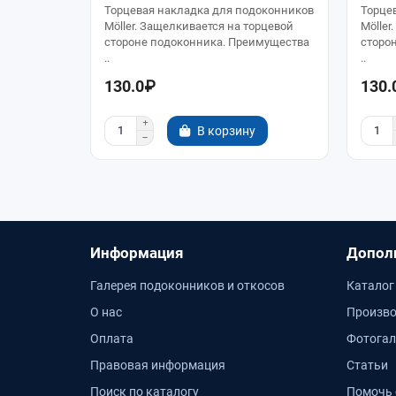
Торцевая накладка для подоконников
Торце
Möller. Защелкивается на торцевой
Möller
стороне подоконника. Преимущества
сторо
..
..
130.0₽
130.
В корзину
Информация
Допол
Галерея подоконников и откосов
Каталог
О нас
Произво
Оплата
Фотогал
Правовая информация
Статьи
Поиск по каталогу
Помочь 