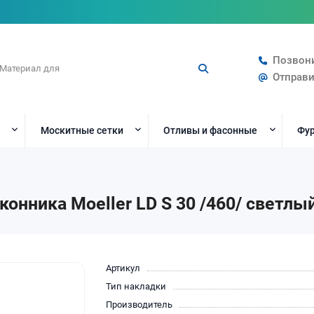
Позвон
Отправи
Москитные сетки
Отливы и фасонные
Фур
онника Moeller LD S 30 /460/ светлы
Артикул
Тип накладки
Производитель