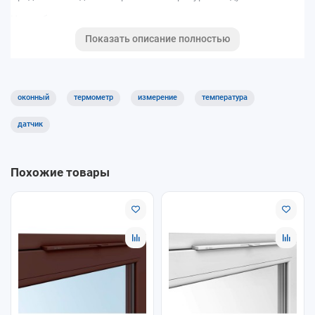
На приборе есть двухцветная яркая шкала с крупными
цифрами:
Показать описание полностью
1) синяя шкала – отрицательные значения температуры
2)красная – положительные значения.
оконный
термометр
измерение
температура
Диапазон измерения температуры: -50 +50°C
датчик
Похожие товары