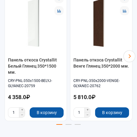
выберите панель по размеру
350×1500 мм
;
подберите декор под окно и отделку:
Натуральный Дуб
Мат
.
Монтаж
Установка после замеров: подгонка по месту и аккуратное
оформление стыков. Соблюдайте геометрию и аккуратность
примыканий.
Уход
Панель откоса Crystallit
Панель откоса Crystallit
Белый Глянец 350*1500
Венге Глянец 350*2000 мм.
Для ухода используйте мягкую салфетку и нейтральные
мм.
моющие средства. Не применяйте абразивы, чтобы сохранить
CRY-PNL-350x1500-BELYJ-
CRY-PNL-350x2000-VENGE-
внешний вид поверхности.
GLYANEC-20759
GLYANEC-20762
4 358.0₽
5 810.0₽
В корзину
В корзину