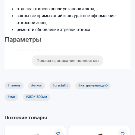
отделка откосов после установки окна;
закрытие примыканий и аккуратное оформление
откосной зоны;
ремонт и обновление отделки откоса.
Параметры
Система:
Crystallit
Тип:
панель откоса
Показать описание полностью
Размер (как в названии):
350×1500 мм
Декор/цвет:
Натуральный Дуб Мат
Преимущества
#панель
#откос
#crystallit
#натуральный_дуб
аккуратное оформление проёма;
#мат
#350*1500мм
подходит для отделки после монтажа окна;
ровная геометрия при точной подрезке.
Как выбрать
Похожие товары
измерьте глубину откоса и длину участка отделки;