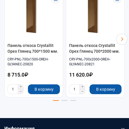
подберите декор под окно и отделку:
Орех Глянец
.
Монтаж
Установка после замеров: подгонка по месту и аккуратное
оформление стыков. Соблюдайте геометрию и аккуратность
примыканий.
Уход
Панель откоса Crystallit
Панель откоса Crystallit
Орех Глянец 700*1500 мм.
Орех Глянец 700*2000 мм.
Для ухода используйте мягкую салфетку и нейтральные
CRY-PNL-700x1500-OREH-
CRY-PNL-700x2000-OREH-
моющие средства. Не применяйте абразивы, чтобы сохранить
GLYANEC-20820
GLYANEC-20821
внешний вид поверхности.
8 715.0₽
11 620.0₽
В корзину
В корзину
Информация