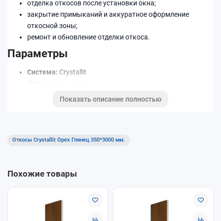
отделка откосов после установки окна;
закрытие примыканий и аккуратное оформление
откосной зоны;
ремонт и обновление отделки откоса.
Параметры
Система:
Crystallit
Тип:
панель откоса
Размер (как в названии):
350×3000 мм
Показать описание полностью
Декор/цвет:
Орех Глянец
Преимущества
Откосы Crystallit Орех Глянец 350*3000 мм.
аккуратное оформление проёма;
подходит для отделки после монтажа окна;
ровная геометрия при точной подрезке.
Похожие товары
Как выбрать
измерьте глубину откоса и длину участка отделки;
выберите панель по размеру
350×3000 мм
;