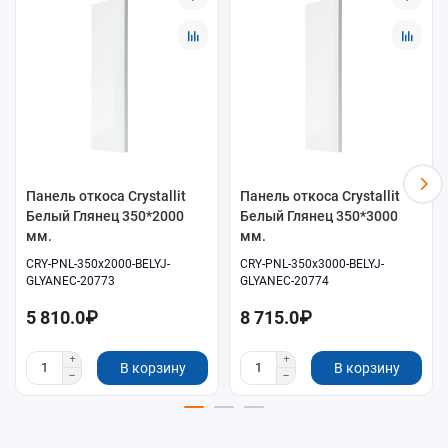
выберите панель по размеру
700×3000 мм
;
подберите декор под окно и отделку:
Венге Матовый
.
Монтаж
Перед монтажом выполните замер глубины откоса и длины
участка. Панель подрезается по месту; стыки и примыкания
оформляйте аккуратно по технологии отделки.
Уход
Панель откоса Crystallit
Панель откоса Crystallit
Для ухода используйте мягкую салфетку и нейтральные
Белый Глянец 350*2000
Белый Глянец 350*3000
моющие средства. Не применяйте абразивы, чтобы сохранить
мм.
мм.
внешний вид поверхности.
CRY-PNL-350x2000-BELYJ-
CRY-PNL-350x3000-BELYJ-
GLYANEC-20773
GLYANEC-20774
5 810.0₽
8 715.0₽
В корзину
В корзину