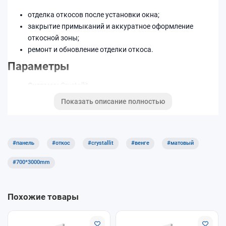
отделка откосов после установки окна;
закрытие примыканий и аккуратное оформление
откосной зоны;
ремонт и обновление отделки откоса.
Параметры
Система:
Crystallit
Тип:
панель откоса
Показать описание полностью
Размер (как в названии):
700×3000 мм
Декор/цвет:
Венге Матовый
Преимущества
#панель
#откос
#crystallit
#венге
#матовый
подбор по ширине и длине;
#700*3000mm
аккуратные линии откоса;
удобная подрезка по месту.
Как выбрать
Похожие товары
измерьте глубину откоса и длину участка отделки;