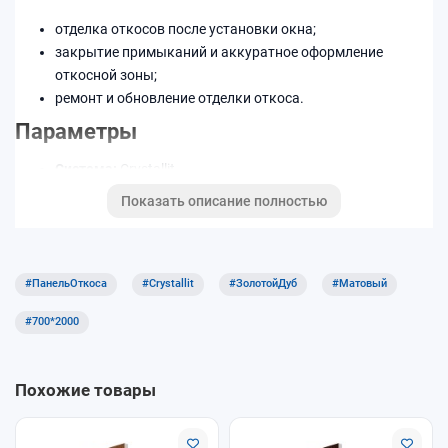
отделка откосов после установки окна;
закрытие примыканий и аккуратное оформление
откосной зоны;
ремонт и обновление отделки откоса.
Параметры
Система:
Crystallit
Тип:
панель откоса
Показать описание полностью
Размер (как в названии):
700×2000 мм
Декор/цвет:
Золотой Дуб Матовый 700*2000
Преимущества
#ПанельОткоса
#Crystallit
#ЗолотойДуб
#Матовый
понятный выбор по параметрам;
#700*2000
чистые примыкания при аккуратной установке;
простой уход.
Как выбрать
Похожие товары
измерьте глубину откоса и длину участка отделки;