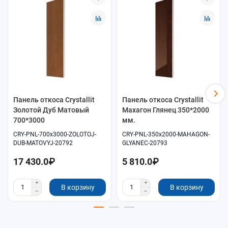
выберите панель по размеру
700×2000 мм
;
подберите декор под окно и отделку:
Золотой Дуб
Матовый
.
Монтаж
Монтаж выполняется по месту: подрезка, установка и
оформление стыков. Для результата важны точные резы и
ровная геометрия примыканий.
Уход
Панель откоса Crystallit
Панель откоса Crystallit
Золотой Дуб Матовый
Махагон Глянец 350*2000
Для ухода используйте мягкую салфетку и нейтральные
700*3000
мм.
моющие средства. Не применяйте абразивы, чтобы сохранить
CRY-PNL-700x3000-ZOLOTOJ-
CRY-PNL-350x2000-MAHAGON-
внешний вид поверхности.
DUB-MATOVYJ-20792
GLYANEC-20793
17 430.0₽
5 810.0₽
В корзину
В корзину