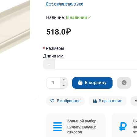
Все характеристики
В наличии ✓
518.0₽
Размеры
Длина мм:
В корзину
В избранное
В сравнение
Большой выбор
Ни
подоконников и
по
откосов
о