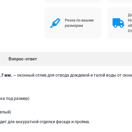
До
Резка по вашим
Но
размерам
об
От
Вопрос-ответ
.7 мм.
— оконный отлив для отвода дождевой и талой воды от ок
ка под размер)
белый)
ит для аккуратной отделки фасада и проёма.