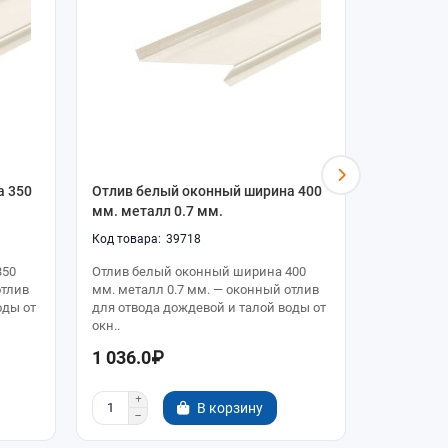
а 350
Отлив белый оконный ширина 400
Отлив бе
мм. металл 0.7 мм.
мм. мета
39718
350
Отлив белый оконный ширина 400
Отлив бел
отлив
мм. металл 0.7 мм. — оконный отлив
металл 1 
оды от
для отвода дождевой и талой воды от
отвода до
окн..
окна. ..
1 036.0₽
159.0₽
В корзину