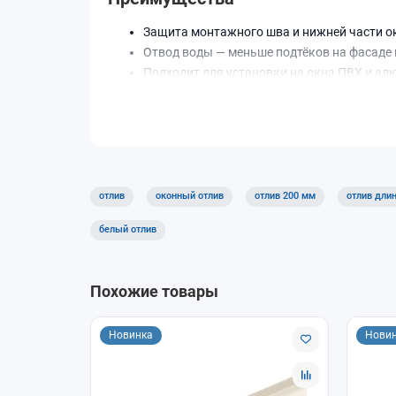
Защита монтажного шва и нижней части ок
Отвод воды — меньше подтёков на фасаде 
Подходит для установки на окна ПВХ и а
Характеристики
Ширина
200 мм
Длина
1000–2
отлив
оконный отлив
отлив 200 мм
отлив дли
Толщина
0,7 мм
белый отлив
Покрытие
окраше
Назначение
Отвод 
Похожие товары
Как подобрать
Новинка
Нови
Ширина отлива должна перекрывать низ п
Для большой ветровой нагрузки выбирайт
Для видимых фасадов выбирайте окрашен