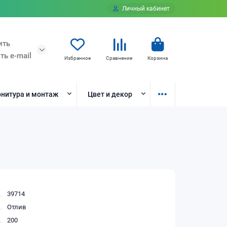
Личный кабинет
ить
ть e-mail
Избранное
Сравнение
Корзина
нитура и монтаж
Цвет и декор
39714
Отлив
200