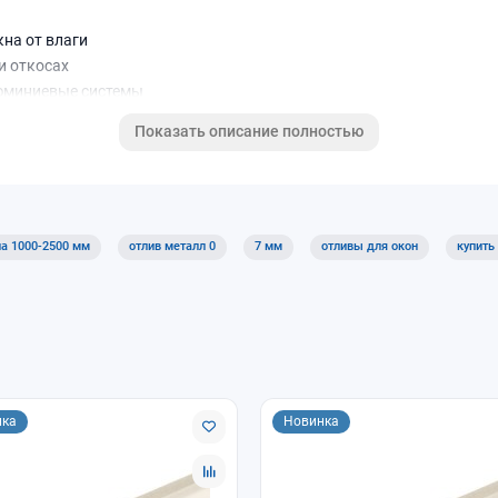
на от влаги
и откосах
люминиевые системы
Показать описание полностью
500 мм
на 1000-2500 мм
отлив металл 0
7 мм
отливы для окон
купить
нная сталь (белый)
воды от окна / защита примыкания
нка
Новинка
роёма и выступать за фасад (обычно 20–40 мм)
е толщину 0,7–1,0 мм
ный вариант в нужный цвет