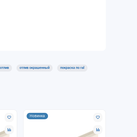
 отлив
отлив окрашенный
покраска по ral
Новинка
Новинка