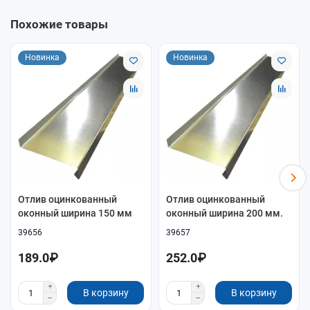
Покрытие
оцинкованная сталь
Похожие товары
Назначение
Отвод воды от окна / защита примыкания
Новинка
Новинка
Как подобрать
Ширина отлива должна перекрывать низ проёма и
выступать за фасад (обычно 20–40 мм)
Для большой ветровой нагрузки выбирайте толщину
0,7–1,0 мм
Для видимых фасадов выбирайте окрашенный вариант
в нужный цвет
Отлив оцинкованный
Отлив оцинкованный
оконный ширина 150 мм
оконный ширина 200 мм.
39656
39657
189.0₽
252.0₽
В корзину
В корзину