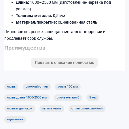
Длина:
1000–2500 мм (изготовление/нарезка под
размер)
Толщина металла:
0,5 мм
Материал/покрытие:
оцинкованная сталь
Цинковое покрытие защищает металл от коррозии и
продлевает срок службы.
Преимущества
Защита монтажного шва и нижней части окна от влаги
Показать описание полностью
Отвод воды — меньше подтёков на фасаде и откосах
Подходит для установки на окна ПВХ и алюминиевые
системы
отлив
оконный отлив
отлив 100 мм
Характеристики
отлив длина 1000-2500 мм
отлив металл 0
5 мм
Ширина
100 мм
отливы для окон
купить отлив
отлив оцинкованный
Длина
1000–2500 мм
оцинковка
Толщина
0,5 мм