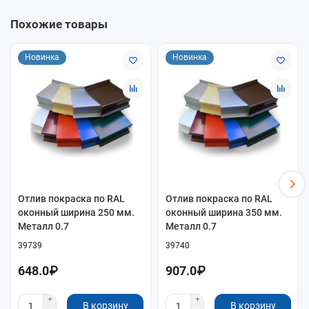
Толщина
0,7 мм
Похожие товары
Покрытие
окрашенная сталь (покраска по RAL)
Назначение
Отвод воды от окна / защита примыкания
Новинка
Новинка
Как подобрать
Ширина отлива должна перекрывать низ проёма и
выступать за фасад (обычно 20–40 мм)
Для большой ветровой нагрузки выбирайте толщину
0,7–1,0 мм
Для видимых фасадов выбирайте окрашенный вариант
в нужный цвет
Отлив покраска по RAL
Отлив покраска по RAL
оконный ширина 250 мм.
оконный ширина 350 мм.
Металл 0.7
Металл 0.7
39739
39740
648.0₽
907.0₽
В корзину
В корзину