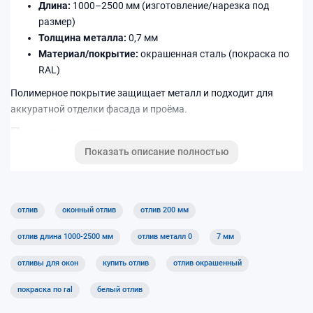
Длина:
1000–2500 мм (изготовление/нарезка под
размер)
Толщина металла:
0,7 мм
Материал/покрытие:
окрашенная сталь (покраска по
RAL)
Полимерное покрытие защищает металл и подходит для
аккуратной отделки фасада и проёма.
Преимущества
Показать описание полностью
Защита монтажного шва и нижней части окна от влаги
Отвод воды — меньше подтёков на фасаде и откосах
Подходит для установки на окна ПВХ и алюминиевые
системы
отлив
оконный отлив
отлив 200 мм
Характеристики
отлив длина 1000-2500 мм
отлив металл 0
7 мм
Ширина
200 мм
отливы для окон
купить отлив
отлив окрашенный
Длина
1000–2500 мм
покраска по ral
белый отлив