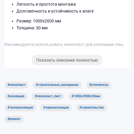
Легкость и простота монтажа
Долговечность и устойчивость к влаге
Размер: 1000x2000 мм
Толщина: 30 мм
Рекомендуется использовать пенопласт для утепления стен,
полов и крыш, а также в качестве звукоизоляционного
материала в жилых и коммерческих помещениях.
Показать описание полностью
Покупая в
oknamag.pro
, вы получаете качественный
пенопласт с быстрой доставкой по Новосибирску и
выгодными условиями сотрудничества.
#пенопласт
#строительные_материалы
#утеплитель
#изоляция
#пенопласт_лист
#1000x2000x30мм
#теплоизоляция
#звукоизоляция
#строительство
#ремонт