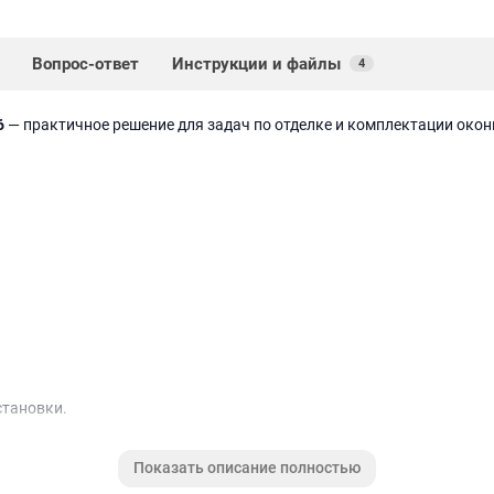
Вопрос-ответ
Инструкции и файлы
4
6
— практичное решение для задач по отделке и комплектации око
становки.
глушки, соединители и профиль примыкания.
Показать описание полностью