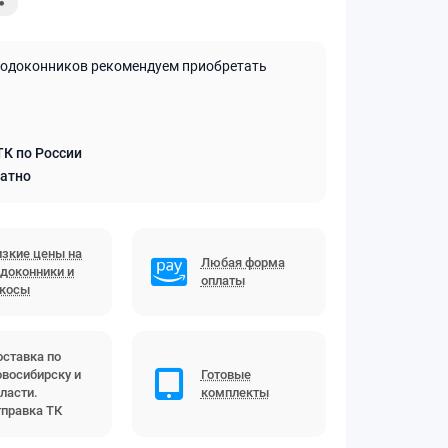
подоконников рекомендуем приобретать
ТК по России
латно
зкие цены на
Любая форма
доконники и
оплаты
ткосы
ставка по
восибирску и
Готовые
ласти.
комплекты
правка ТК