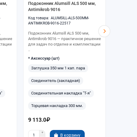
 мм,
Подоконник Alumsill ALS 500 мм,
Подоконни
Antimikrob 9016
Antimikro
-
ALUMSILL-ALS-500MM-
ANTIMIKROB-9016-22517
ANTIMIKRO
,
Подоконник Alumsill ALS 500 мм,
Подоконник
решение
Antimikrob 9016 — практичное решение
Antimikro
ктации
для задач по отделке и комплектации
для задач
..
..
* Аксессуар (шт)
* Аксессуа
Заглушка 350 мм 1 кап. пара
Заглушка
Соединитель (закладная)
Соединит
я"
Соединительная накладка "Т-я"
Соединит
Торцевая накладка 300 мм.
Торцевая
9 113.0₽
10 850.
В корзину