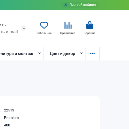
Личный кабинет
ить
ть e-mail
Избранное
Сравнение
Корзина
нитура и монтаж
Цвет и декор
22513
Premium
400