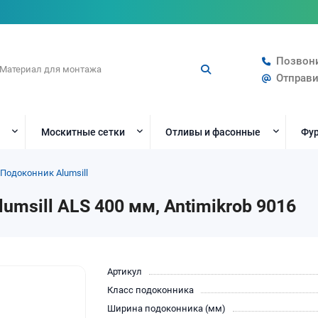
Позвон
Отправи
Москитные сетки
Отливы и фасонные
Фур
Подоконник Alumsill
msill ALS 400 мм, Antimikrob 9016
Артикул
Класс подоконника
Ширина подоконника (мм)