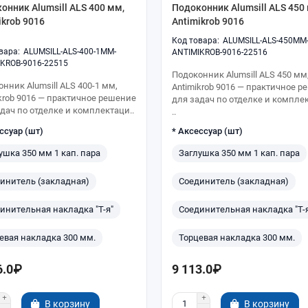
онник Alumsill ALS 400 мм,
Подоконник Alumsill ALS 450
ikrob 9016
Antimikrob 9016
ALUMSILL-ALS-450MM
ALUMSILL-ALS-400-1MM-
ANTIMIKROB-9016-22516
KROB-9016-22515
Подоконник Alumsill ALS 450 мм
нник Alumsill ALS 400-1 мм,
Antimikrob 9016 — практичное 
krob 9016 — практичное решение
для задач по отделке и компле
дач по отделке и комплектаци..
..
ссуар (шт)
* Аксессуар (шт)
ушка 350 мм 1 кап. пара
Заглушка 350 мм 1 кап. пара
инитель (закладная)
Соединитель (закладная)
инительная накладка "Т-я"
Соединительная накладка "Т-
евая накладка 300 мм.
Торцевая накладка 300 мм.
6.0₽
9 113.0₽
В корзину
В корзину