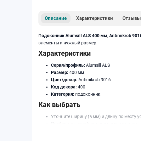
Описание
Характеристики
Отзывы
Подоконник Alumsill ALS 400 мм, Antimikrob 901
элементы и нужный размер.
Характеристики
Серия/профиль:
Alumsill ALS
Размер:
400 мм
Цвет/декор:
Antimikrob 9016
Код декора:
400
Категория:
подоконник
Как выбрать
Уточните ширину (в мм) и длину по месту у
Подберите декор/цвет под раму и откосы.
При необходимости добавьте торцевые за