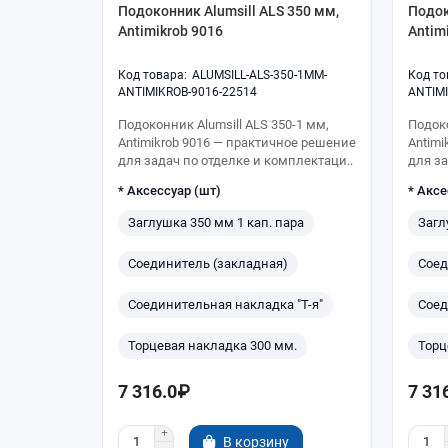
Подоконник Alumsill ALS 350 мм,
Подок
Antimikrob 9016
Antim
ALUMSILL-ALS-350-1MM-
ANTIMIKROB-9016-22514
ANTIMI
Подоконник Alumsill ALS 350-1 мм,
Подоко
Antimikrob 9016 — практичное решение
Antimi
для задач по отделке и комплектаци..
для за
* Аксессуар (шт)
* Аксе
Заглушка 350 мм 1 кап. пара
Загл
Соединитель (закладная)
Соед
Соединительная накладка "Т-я"
Соед
Торцевая накладка 300 мм.
Торц
7 316.0₽
7 31
В корзину