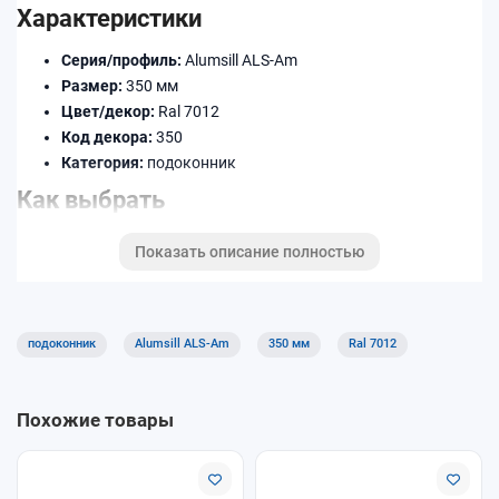
Характеристики
Серия/профиль:
Alumsill ALS-Am
Размер:
350 мм
Цвет/декор:
Ral 7012
Код декора:
350
Категория:
подоконник
Как выбрать
Уточните ширину (в мм) и длину по месту установки.
Показать описание полностью
Подберите декор/цвет под раму и откосы.
При необходимости добавьте торцевые заглушки,
соединители и профиль примыкания.
подоконник
Alumsill ALS-Am
350 мм
Ral 7012
Доставка и оплата
Доступны самовывоз и доставка. Оплату можно выполнить
Похожие товары
удобным способом при оформлении заказа. Уточняйте
условия для длинномеров и крупногабаритных позиций.
Почему покупают у нас