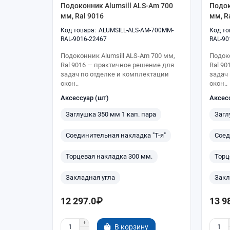
Подоконник Alumsill ALS-Am 700
Подок
мм, Ral 9016
мм, R
ALUMSILL-ALS-AM-700MM-
RAL-9016-22467
RAL-90
Подоконник Alumsill ALS-Am 700 мм,
Подоко
Ral 9016 — практичное решение для
Ral 9
задач по отделке и комплектации
задач
окон..
окон..
Аксессуар (шт)
Аксес
Заглушка 350 мм 1 кап. пара
Загл
Соединительная накладка "Т-я"
Соед
Торцевая накладка 300 мм.
Торц
Закладная угла
Закл
12 297.0₽
13 9
В корзину