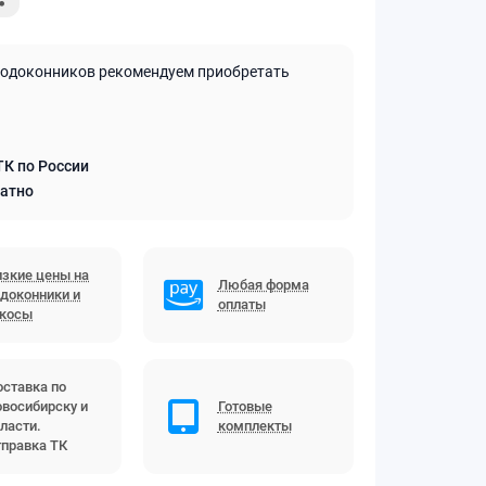
подоконников рекомендуем приобретать
ТК по России
латно
зкие цены на
Любая форма
доконники и
оплаты
ткосы
ставка по
восибирску и
Готовые
ласти.
комплекты
правка ТК