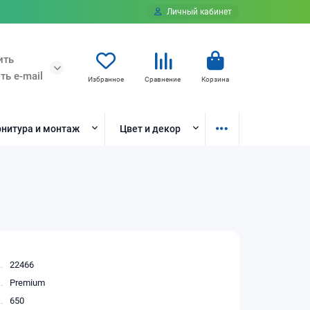
Личный кабинет
ить
ть e-mail
Избранное
Сравнение
Корзина
нитура и монтаж
Цвет и декор
22466
Premium
650