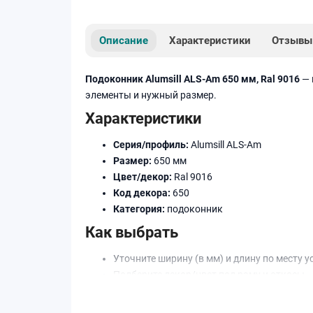
Описание
Характеристики
Отзывы
Подоконник Alumsill ALS-Am 650 мм, Ral 9016
— 
элементы и нужный размер.
Характеристики
Серия/профиль:
Alumsill ALS-Am
Размер:
650 мм
Цвет/декор:
Ral 9016
Код декора:
650
Категория:
подоконник
Как выбрать
Уточните ширину (в мм) и длину по месту у
Подберите декор/цвет под раму и откосы.
При необходимости добавьте торцевые за