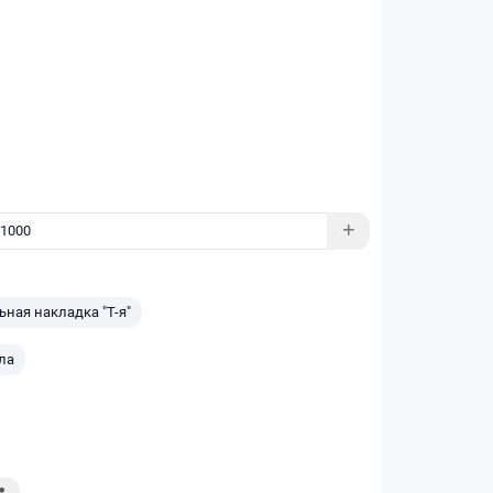
ная накладка "Т-я"
ла