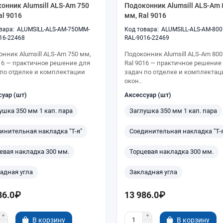
онник Alumsill ALS-Am 750
Подоконник Alumsill ALS-Am 
al 9016
мм, Ral 9016
ALUMSILL-ALS-AM-750MM-
ALUMSILL-ALS-AM-80
16-22468
RAL-9016-22469
нник Alumsill ALS-Am 750 мм,
Подоконник Alumsill ALS-Am 800
016 — практичное решение для
Ral 9016 — практичное решение
 по отделке и комплектации
задач по отделке и комплектац
окон..
суар (шт)
Аксессуар (шт)
ушка 350 мм 1 кап. пара
Заглушка 350 мм 1 кап. пара
инительная накладка "Т-я"
Соединительная накладка "Т-
евая накладка 300 мм.
Торцевая накладка 300 мм.
адная угла
Закладная угла
86.0₽
13 986.0₽
В корзину
В корзину