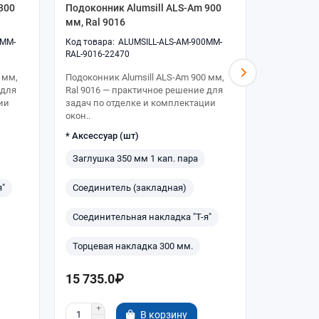
800
Подоконник Alumsill ALS-Am 900
Подоконни
мм, Ral 9016
мм, Ral 9
0MM-
ALUMSILL-ALS-AM-900MM-
RAL-9016-22470
RAL-9016-2
 мм,
Подоконник Alumsill ALS-Am 900 мм,
Подоконник
 для
Ral 9016 — практичное решение для
Ral 9016 
ии
задач по отделке и комплектации
задач по 
окон..
око..
* Аксессуар (шт)
Аксессуар
Заглушка 350 мм 1 кап. пара
Заглушка
я"
Соединитель (закладная)
Соединит
Соединительная накладка "Т-я"
Торцевая
Торцевая накладка 300 мм.
Закладна
15 735.0₽
17 425.
В корзину