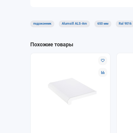
Доставка и оплата
Доступны самовывоз и доставка. Оплату можно
позиций.
подоконник
Alumsill ALS-Am
650 мм
Ral 9016
Почему покупают у нас
Помощь в подборе размеров и совместим
Похожие товары
Удобное оформление заказа онлайн.
Самовывоз и доставка по согласованию.