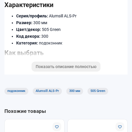
Характеристики
Серия/профиль:
Alumsill ALS-Pr
Размер:
300 мм
Цвет/декор:
505 Green
Код декора:
300
Категория:
подоконник
Как выбрать
Уточните ширину (в мм) и длину по месту установки.
Показать описание полностью
Подберите декор/цвет под раму и откосы.
При необходимости добавьте торцевые заглушки,
соединители и профиль примыкания.
подоконник
Alumsill ALS-Pr
300 мм
505 Green
Доставка и оплата
Доступны самовывоз и доставка. Оплату можно выполнить
Похожие товары
удобным способом при оформлении заказа. Уточняйте
условия для длинномеров и крупногабаритных позиций.
Почему покупают у нас