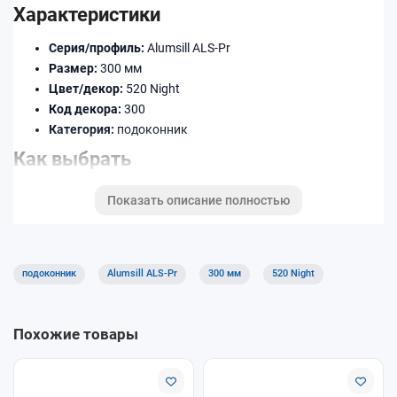
Характеристики
Серия/профиль:
Alumsill ALS-Pr
Размер:
300 мм
Цвет/декор:
520 Night
Код декора:
300
Категория:
подоконник
Как выбрать
Уточните ширину (в мм) и длину по месту установки.
Показать описание полностью
Подберите декор/цвет под раму и откосы.
При необходимости добавьте торцевые заглушки,
соединители и профиль примыкания.
подоконник
Alumsill ALS-Pr
300 мм
520 Night
Доставка и оплата
Доступны самовывоз и доставка. Оплату можно выполнить
Похожие товары
удобным способом при оформлении заказа. Уточняйте
условия для длинномеров и крупногабаритных позиций.
Почему покупают у нас