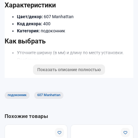
Характеристики
Цвет/декор:
607 Manhattan
Код декора:
400
Категория:
подоконник
Как выбрать
Уточните ширину (в мм) и длину по месту установки.
Подберите декор/цвет под раму и откосы.
При необходимости добавьте торцевые заглушки,
Показать описание полностью
соединители и профиль примыкания.
Доставка и оплата
подоконник
607 Manhattan
Доступны самовывоз и доставка. Оплату можно выполнить
удобным способом при оформлении заказа. Уточняйте
условия для длинномеров и крупногабаритных позиций.
Похожие товары
Почему покупают у нас
Помощь в подборе размеров и совместимых