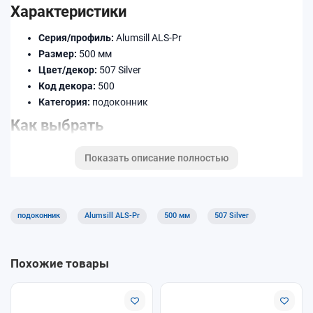
Характеристики
Серия/профиль:
Alumsill ALS-Pr
Размер:
500 мм
Цвет/декор:
507 Silver
Код декора:
500
Категория:
подоконник
Как выбрать
Уточните ширину (в мм) и длину по месту установки.
Показать описание полностью
Подберите декор/цвет под раму и откосы.
При необходимости добавьте торцевые заглушки,
соединители и профиль примыкания.
подоконник
Alumsill ALS-Pr
500 мм
507 Silver
Доставка и оплата
Доступны самовывоз и доставка. Оплату можно выполнить
Похожие товары
удобным способом при оформлении заказа. Уточняйте
условия для длинномеров и крупногабаритных позиций.
Почему покупают у нас