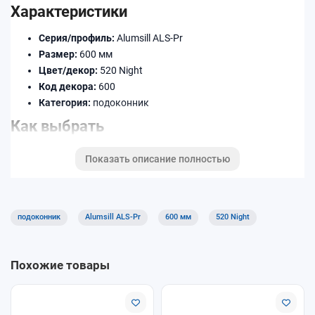
Характеристики
Серия/профиль:
Alumsill ALS-Pr
Размер:
600 мм
Цвет/декор:
520 Night
Код декора:
600
Категория:
подоконник
Как выбрать
Уточните ширину (в мм) и длину по месту установки.
Показать описание полностью
Подберите декор/цвет под раму и откосы.
При необходимости добавьте торцевые заглушки,
соединители и профиль примыкания.
подоконник
Alumsill ALS-Pr
600 мм
520 Night
Доставка и оплата
Доступны самовывоз и доставка. Оплату можно выполнить
Похожие товары
удобным способом при оформлении заказа. Уточняйте
условия для длинномеров и крупногабаритных позиций.
Почему покупают у нас