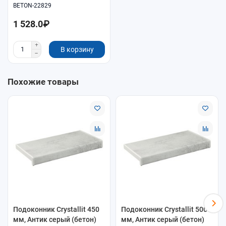
Производитель: Crystallit/Кристаллит;
BETON-22829
Класс подоконника: Премиум;
1 528.0₽
Тип товара: Подоконник;
Страна производитель: Россия;
Серия цвета: Дизайн;
В корзину
Похожие товары
Подоконник Crystallit 450
Подоконник Crystallit 500
мм, Антик серый (бетон)
мм, Антик серый (бетон)