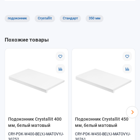
Устойчивость к влаге и бытовым загрязнениям
Подходит для большинства ПВХ-окон
Оптимальное соотношение цены и качества
подоконник
Crystallit
Стандарт
350 мм
Где применяется
Подоконники Crystallit «Стандарт» используются в квартирах,
Похожие товары
домах, офисах и коммерческих помещениях с обычной
эксплуатационной нагрузкой.
Доставка и самовывоз
В интернет-магазине «ОкнамагПРО» доступны самовывоз и
доставка. Поможем подобрать подходящий подоконник под
ваш проект.
Подоконник Crystallit 400
Подоконник Crystallit 450
мм, белый матовый
мм, белый матовый
CRY-PDK-W400-BELYJ-MATOVYJ-
CRY-PDK-W450-BELYJ-MATOVYJ-
30752
30761