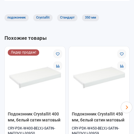
Устойчивость к влаге и бытовым загрязнениям
Подходит для большинства ПВХ-окон
Оптимальное соотношение цены и качества
подоконник
Crystallit
Стандарт
350 мм
Где применяется
Подоконники Crystallit «Стандарт» используются в квартирах,
Похожие товары
домах, офисах и коммерческих помещениях с обычной
эксплуатационной нагрузкой.
Лидер продаж!
Доставка и самовывоз
В интернет-магазине «ОкнамагПРО» доступны самовывоз и
доставка. Поможем подобрать подходящий подоконник под
ваш проект.
Подоконник Crystallit 400
Подоконник Crystallit 450
мм, белый сатин матовый
мм, белый сатин матовый
CRY-PDK-W400-BELYJ-SATIN-
CRY-PDK-W450-BELYJ-SATIN-
MATOVYJ-30950
MATOVYJ-30959