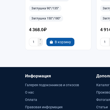
Заглушка 90°/135°
Загл
Заглушка 150°/180°
Загл
4 368.0₽
4 91
В корзину
Информация
Допол
Галерея подоконников и откосов
Каталог
О нас
Произво
Оплата
Фотогал
Правовая информация
Статьи