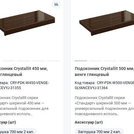
онник Crystallit 450 мм,
Подоконник Crystallit 500 мм
 глянцевый
венге глянцевый
CRY-PDK-W450-VENGE-
CRY-PDK-W500-VENGE
CEVYJ-31355
GLYANCEVYJ-31364
нник Crystallit серии
Подоконник Crystallit серии
дарт» шириной 450 мм —
«Стандарт» шириной 500 мм —
рсальный подоконник для
универсальный подоконник дл
дневного исполь..
повседневного исполь..
суар (шт)
Аксессуар (шт)
ушка 700 мм 2 кап.
Заглушка 700 мм 2 кап.