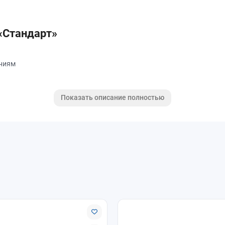
 «Стандарт»
ениям
а
Показать описание полностью
я в квартирах, домах, офисах и коммерческих помещениях с обычно
амовывоз и доставка. Поможем подобрать подходящий подоконник