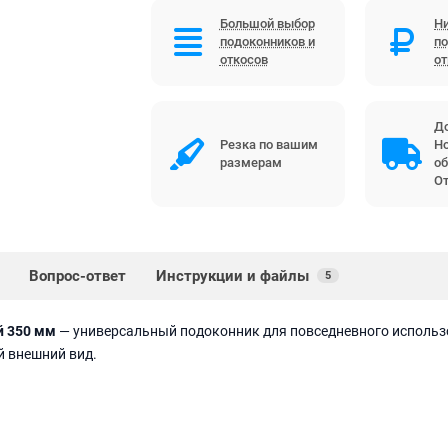
Большой выбор
Ни
подоконников и
по
откосов
о
До
Резка по вашим
Но
размерам
об
От
Вопрос-ответ
Инструкции и файлы
5
й 350 мм
— универсальный подоконник для повседневного использ
й внешний вид.