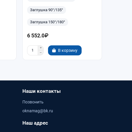
Заглушка 90°/135°
Заглушка
Заглушка 150°/180°
Заглушка
6 552.0₽
1 092.0
В корзину
Наши контакты
Позвонить
oknamag@bk.ru
Наш адрес