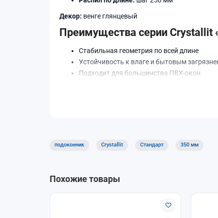
Декор:
венге глянцевый
Преимущества серии Crystallit
Стабильная геометрия по всей длине
Устойчивость к влаге и бытовым загрязн
Подходит для большинства ПВХ-окон
Оптимальное соотношение цены и качеств
Где применяется
Подоконники Crystallit «Стандарт» используютс
Доставка и самовывоз
подоконник
Crystallit
Стандарт
350 мм
В интернет-магазине «ОкнамагПРО» доступны с
Похожие товары