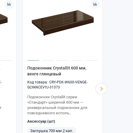
,
Подоконник Crystallit 600 мм,
Подоконни
венге глянцевый
золотой 
-
CRY-PDK-W600-VENGE-
GLYANCEVYJ-31373
ZOLOTOJ-G
Подоконник Crystallit серии
Подоконник
«Стандарт» шириной 600 мм —
«Стандарт
я
универсальный подоконник для
универсал
повседневного исполь..
повседнев
Аксессуар (шт)
* Аксессуа
Заглушка 700 мм 2 кап.
Заглушка