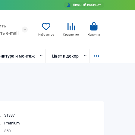
Личный кабинет
ить
ть e-mail
Избранное
Сравнение
Корзина
нитура и монтаж
Цвет и декор
31337
Premium
350