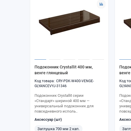
Подоконник Crystallit 400 мм,
Подок
венге глянцевый
венге
CRY-PDK-W400-VENGE-
GLYANCEVYJ-31346
GLYAN
Подоконник Crystallit серии
Подоко
«Стандарт» шириной 400 мм —
«Стан
универсальный подоконник для
униве
повседневного исполь..
повсе
Аксессуар (шт)
Аксес
Заглушка 700 мм 2 кап.
Загл