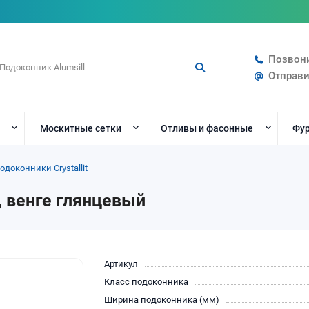
Позвон
Отправи
Москитные сетки
Отливы и фасонные
Фур
одоконники Crystallit
м, венге глянцевый
Артикул
Класс подоконника
Ширина подоконника (мм)