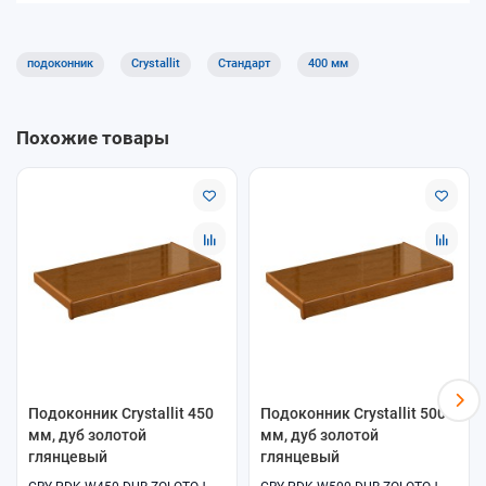
Устойчивость к влаге и бытовым загрязнениям
Подходит для большинства ПВХ-окон
Оптимальное соотношение цены и качества
подоконник
Crystallit
Стандарт
400 мм
Где применяется
Подоконники Crystallit «Стандарт» используются в квартирах,
Похожие товары
домах, офисах и коммерческих помещениях с обычной
эксплуатационной нагрузкой.
Доставка и самовывоз
В интернет-магазине «ОкнамагПРО» доступны самовывоз и
доставка. Поможем подобрать подходящий подоконник под
ваш проект.
Подоконник Crystallit 450
Подоконник Crystallit 500
мм, дуб золотой
мм, дуб золотой
глянцевый
глянцевый