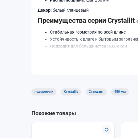
Декор:
белый глянцевый
Преимущества серии Crystallit
Стабильная геометрия по всей длине
Устойчивость к влаге и бытовым загрязн
Подходит для большинства ПВХ-окон
Оптимальное соотношение цены и качеств
Где применяется
Подоконники Crystallit «Стандарт» используютс
Доставка и самовывоз
подоконник
Crystallit
Стандарт
450 мм
В интернет-магазине «ОкнамагПРО» доступны с
Похожие товары