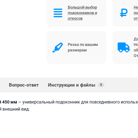
Большой выбор
Ни
подоконников и
по
откосов
о
До
Резка по вашим
Но
размерам
об
От
Вопрос-ответ
Инструкции и файлы
5
й 450 мм
— универсальный подоконник для повседневного использ
й внешний вид.