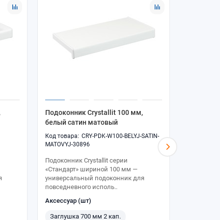
,
Подоконник Crystallit 100 мм,
Подоконни
белый сатин матовый
белый са
CRY-PDK-W100-BELYJ-SATIN-
MATOVYJ-30896
MATOVYJ-3
Подоконник Crystallit серии
Подоконник
«Стандарт» шириной 100 мм —
«Стандарт
я
универсальный подоконник для
универсал
повседневного исполь..
повседнев
Аксессуар (шт)
Аксессуар
Заглушка 700 мм 2 кап.
Заглушка