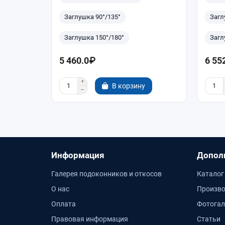
Заглушка 90°/135°
Загл
Заглушка 150°/180°
Загл
5 460.0₽
6 55
В корзину
Информация
Допол
Галерея подоконников и откосов
Каталог
О нас
Произво
Оплата
Фотогал
Правовая информация
Статьи