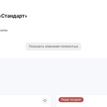
 «Стандарт»
ениям
а
Показать описание полностью
я в квартирах, домах, офисах и коммерческих помещениях с обычно
амовывоз и доставка. Поможем подобрать подходящий подоконник
Лидер продаж!