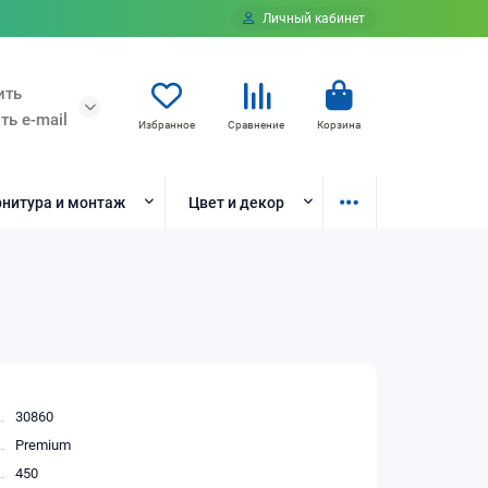
Личный кабинет
ить
ть e-mail
Избранное
Сравнение
Корзина
нитура и монтаж
Цвет и декор
30860
Premium
450