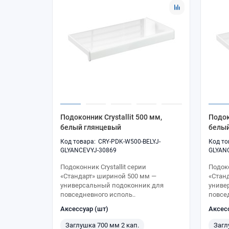
Подоконник Crystallit 500 мм,
Подок
белый глянцевый
белый
CRY-PDK-W500-BELYJ-
GLYANCEVYJ-30869
GLYAN
Подоконник Crystallit серии
Подоко
«Стандарт» шириной 500 мм —
«Стан
универсальный подоконник для
униве
повседневного исполь..
повсе
Аксессуар (шт)
Аксес
Заглушка 700 мм 2 кап.
Загл