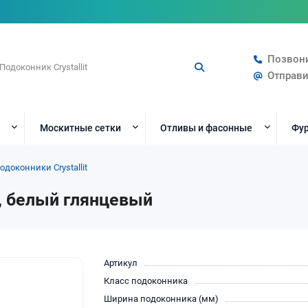
Позвон
Отправи
Москитные сетки
Отливы и фасонные
Фур
одоконники Crystallit
м, белый глянцевый
Артикул
Класс подоконника
Ширина подоконника (мм)