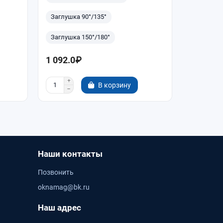
Заглушка 90°/135°
Заглушка
Заглушка 150°/180°
Заглушка
1 092.0₽
1 638.0
В корзину
Наши контакты
Позвонить
oknamag@bk.ru
Наш адрес