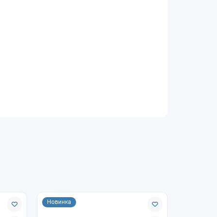
й эксплуатационной нагрузкой.
 под ваш проект.
Новинка
Новинка