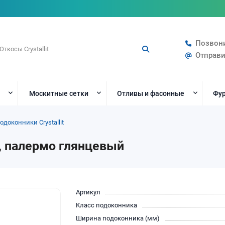
Позвон
Отправи
Москитные сетки
Отливы и фасонные
Фур
одоконники Crystallit
м, палермо глянцевый
Артикул
Класс подоконника
Ширина подоконника (мм)