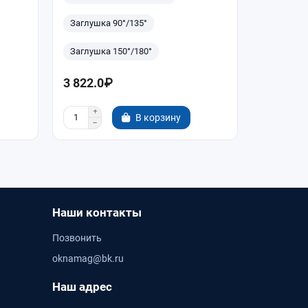
Заглушка 90°/135°
Заглушка
Заглушка 150°/180°
Заглушка
3 822.0₽
4 586.0
В корзину
Наши контакты
Позвонить
oknamag@bk.ru
Наш адрес