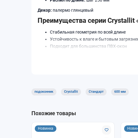
Декор:
палермо глянцевый
Преимущества серии Crystallit
Стабильная геометрия по всей длине
Устойчивость к влаге и бытовым загрязн
Подходит для большинства ПВХ-окон
Оптимальное соотношение цены и качеств
Где применяется
Подоконники Crystallit «Стандарт» используютс
Доставка и самовывоз
подоконник
Crystallit
Стандарт
600 мм
В интернет-магазине «ОкнамагПРО» доступны с
Похожие товары
Новинка
Нови