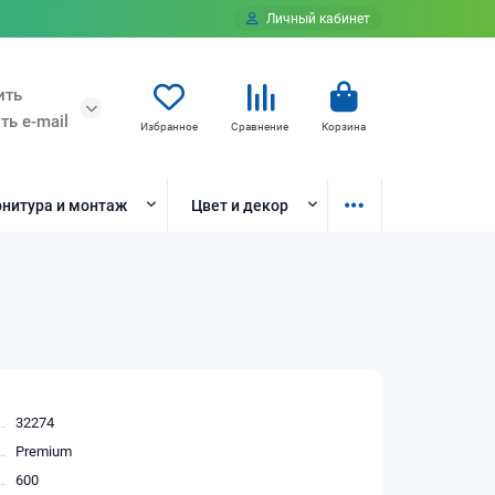
Личный кабинет
ить
ть e-mail
Избранное
Сравнение
Корзина
нитура и монтаж
Цвет и декор
32274
Premium
600