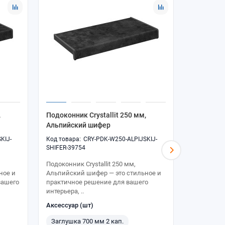
,
Подоконник Crystallit 250 мм,
Подоконни
Альпийский шифер
Альпийск
KIJ-
CRY-PDK-W250-ALPIJSKIJ-
SHIFER-39754
SHIFER-397
Подоконник Crystallit 250 мм,
Подоконник
ное и
Альпийский шифер — это стильное и
Альпийски
вашего
практичное решение для вашего
практично
интерьера, ..
интерьера, 
Аксессуар (шт)
Аксессуар
Заглушка 700 мм 2 кап.
Заглушка