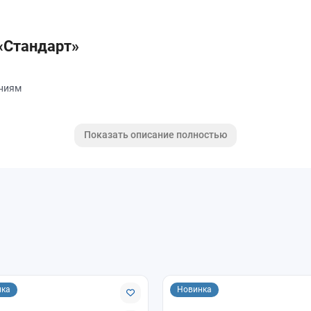
 «Стандарт»
ениям
а
Показать описание полностью
я в квартирах, домах, офисах и коммерческих помещениях с обычно
амовывоз и доставка. Поможем подобрать подходящий подоконник
нка
Новинка