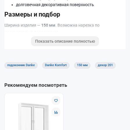
долговечная декоративная поверхность
Размеры и подбор
Ширина изделия —
150 мм
. Возможна нарезка по
индивидуальным размерам.
Показать описание полностью
Код декора: 201.
Подходит для квартир, домов и коммерческих помещений.
Хорошее решение для кухни, детской и офисов благодаря
практичной поверхности.
подоконник Danke
Danke Komfort
150 мм
декор 201
Рекомендуем посмотреть