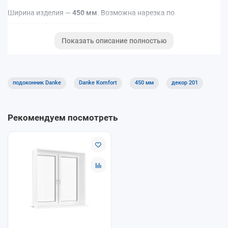
Ширина изделия —
450 мм
. Возможна нарезка по
индивидуальным размерам.
Показать описание полностью
Код декора: 201.
Подходит для квартир, домов и коммерческих помещений.
Хорошее решение для кухни, детской и офисов благодаря
практичной поверхности.
подоконник Danke
Danke Komfort
450 мм
декор 201
Рекомендуем посмотреть