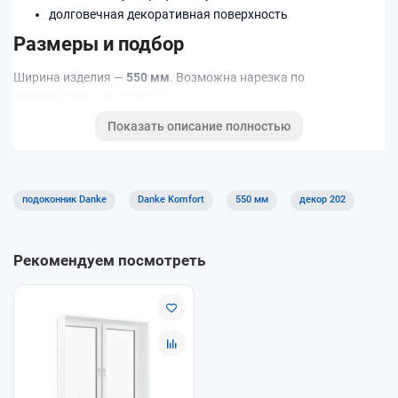
долговечная декоративная поверхность
Размеры и подбор
Ширина изделия —
550 мм
. Возможна нарезка по
индивидуальным размерам.
Показать описание полностью
Код декора: 202.
Подходит для квартир, домов и коммерческих помещений.
Хорошее решение для кухни, детской и офисов благодаря
практичной поверхности.
подоконник Danke
Danke Komfort
550 мм
декор 202
Рекомендуем посмотреть