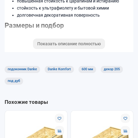
повышенная стойкость к царапинам и истиранию
стойкость к ультрафиолету и бытовой химии
долговечная декоративная поверхность
Размеры и подбор
Ширина изделия —
600 мм
. Возможна нарезка по
Показать описание полностью
индивидуальным размерам.
Код декора: 205.
Подходит для квартир, домов и коммерческих помещений.
подоконник Danke
Danke Komfort
600 мм
декор 205
Хорошее решение для кухни, детской и офисов благодаря
практичной поверхности.
под дуб
Похожие товары