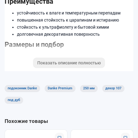
Преимущества
устойчивость к влаге и температурным перепадам
повышенная стойкость к царапинам и истиранию
стойкость к ультрафиолету и бытовой химии
долговечная декоративная поверхность
Размеры и подбор
Ширина изделия —
250 мм
. Возможна нарезка по
Показать описание полностью
индивидуальным размерам.
Код декора: 107.
Подходит для квартир, домов и коммерческих помещений.
подоконник Danke
Danke Premium
250 мм
декор 107
Хорошее решение для кухни, детской и офисов благодаря
практичной поверхности.
под дуб
Похожие товары