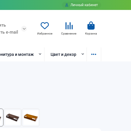
Личный кабинет
ить
ть e-mail
Избранное
Сравнение
Корзина
нитура и монтаж
Цвет и декор