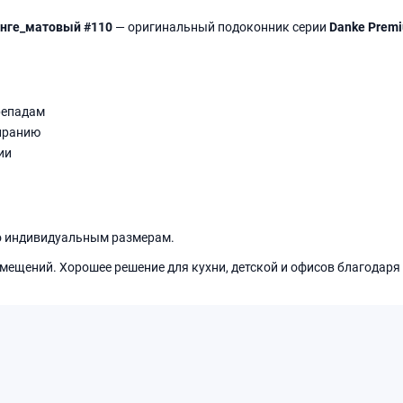
енге_матовый #110
— оригинальный подоконник серии
Danke Prem
репадам
иранию
ии
о индивидуальным размерам.
мещений. Хорошее решение для кухни, детской и офисов благодаря