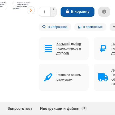
В корзину
В избранное
В сравнение
Большой выбор
Ни
подоконников и
по
откосов
о
До
Резка по вашим
Но
размерам
об
От
Вопрос-ответ
Инструкции и файлы
3