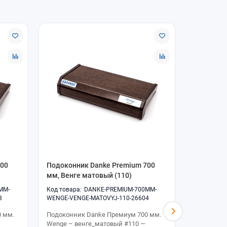
600
Подоконник Danke Premium 700
Подоконн
мм, Венге матовый (110)
мм, Венге
MM-
DANKE-PREMIUM-700MM-
3
WENGE-VENGE-MATOVYJ-110-26604
WENGE-VEN
 мм.
Подоконник Danke Премиум 700 мм.
Подоконни
Wenge – венге_матовый #110 —
Wenge – в