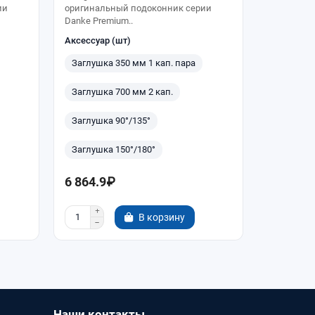
ии
оригинальный подоконник серии
оригиналь
Danke Premium..
Danke Prem
Аксессуар (шт)
Аксессуар
Заглушка 350 мм 1 кап. пара
Заглушка
Заглушка 700 мм 2 кап.
Заглушка
Заглушка 90°/135°
Заглушка
Заглушка 150°/180°
Заглушка
6 864.9₽
980.7₽
В корзину
Наши контакты