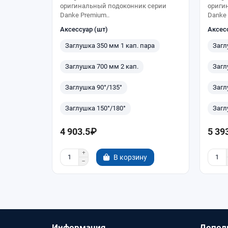
оригинальный подоконник серии
ориги
Danke Premium..
Danke 
Аксессуар (шт)
Аксес
Заглушка 350 мм 1 кап. пара
Загл
Заглушка 700 мм 2 кап.
Загл
Заглушка 90°/135°
Загл
Заглушка 150°/180°
Загл
4 903.5₽
5 39
В корзину
Информация
Допол