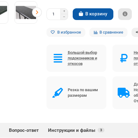
В корзину
В избранное
В сравнение
Большой выбор
Ни
подоконников и
по
откосов
о
До
Резка по вашим
Но
размерам
об
От
Вопрос-ответ
Инструкции и файлы
3