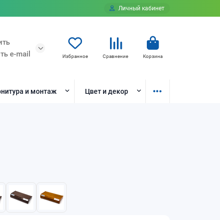
Личный кабинет
ить
ть e-mail
Избранное
Сравнение
Корзина
нитура и монтаж
Цвет и декор