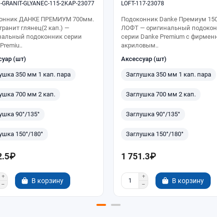
-GRANIT-GLYANEC-115-2KAP-23077
LOFT-117-23078
онник ДАНКЕ ПРЕМИУМ 700мм.
Подоконник Danke Премиум 150
 гранит глянец(2 кап.) —
ЛОФТ — оригинальный подоко
нальный подоконник серии
серии Danke Premium с фирме
Premiu..
акриловым..
суар (шт)
Аксессуар (шт)
ушка 350 мм 1 кап. пара
Заглушка 350 мм 1 кап. пара
ушка 700 мм 2 кап.
Заглушка 700 мм 2 кап.
ушка 90°/135°
Заглушка 90°/135°
ушка 150°/180°
Заглушка 150°/180°
2.5₽
1 751.3₽
В корзину
В корзину