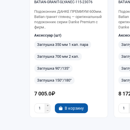
BATIAN-GRANIT-GLYANEC-115-23076
BATIAN
Подоконник ДАНКЕ ПРЕМИУМ 600мм.
Подок
Batian гранит глянец — оригинальный
Batian
подоконник серии Danke Premium с
ориги
фирм..
Danke 
Аксессуар (шт)
Аксес
Заглушка 350 мм 1 кап. пара
Загл
Заглушка 700 мм 2 кап.
Загл
Заглушка 90°/135°
Загл
Заглушка 150°/180°
Загл
7 005.0₽
8 17
В корзину