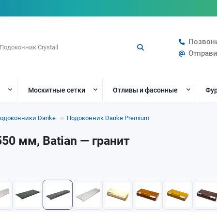
Позвон
Отправи
Москитные сетки
Отливы и фасонные
Фур
одоконники Danke
Подоконник Danke Premium
0 мм, Batian — гранит