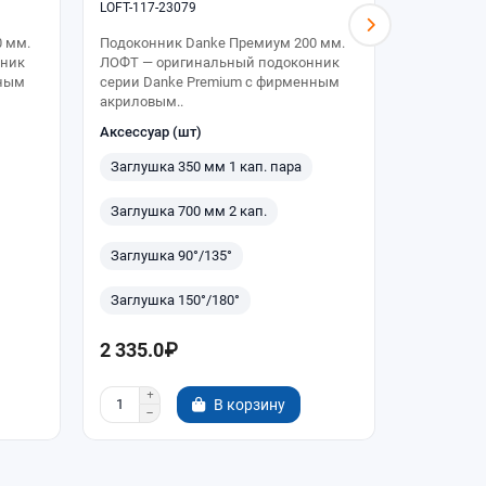
LOFT-117-23079
LOFT-117-2
 мм.
Подоконник Danke Премиум 200 мм.
Подоконни
нник
ЛОФТ — оригинальный подоконник
ЛОФТ — о
нным
серии Danke Premium с фирменным
серии Dan
акриловым..
акриловым
Аксессуар (шт)
Аксессуар
Заглушка 350 мм 1 кап. пара
Заглушка
Заглушка 700 мм 2 кап.
Заглушка
Заглушка 90°/135°
Заглушка
Заглушка 150°/180°
Заглушка
2 335.0₽
2 918.8
В корзину