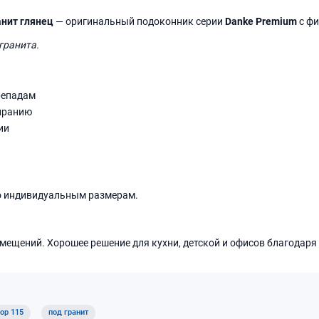
нит глянец
— оригинальный подоконник серии
Danke Premium
с ф
гранита.
репадам
иранию
ии
о индивидуальным размерам.
мещений. Хорошее решение для кухни, детской и офисов благодаря
ор 115
под гранит