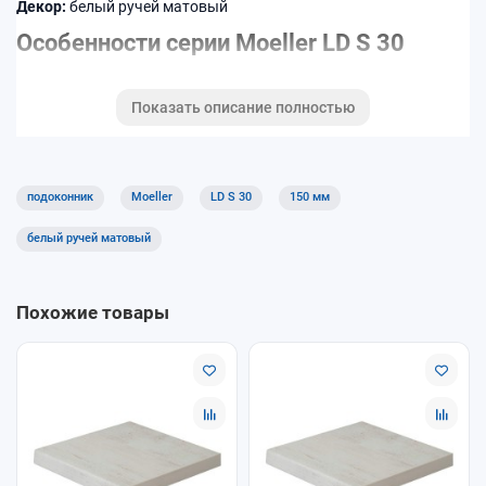
Декор:
белый ручей матовый
Особенности серии Moeller LD S 30
Усиленная конструкция и стабильная форма
Показать описание полностью
Повышенная устойчивость к влаге и бытовым
загрязнениям
Износостойкое декоративное покрытие
Подходит для современных ПВХ-окон и откосных систем
подоконник
Moeller
LD S 30
150 мм
Как выбрать
белый ручей матовый
Выберите ширину подоконника — 150 мм
Укажите требуемую длину с шагом 50 мм
Похожие товары
Подберите декор под интерьер и профиль окна
Доставка и самовывоз
Доступны самовывоз и доставка. Консультация по подбору
серии LD S 30 — при оформлении заказа в ОкнамагПРО.