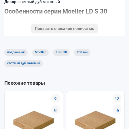
Декор:
светлый дуб матовый
Особенности серии Moeller LD S 30
Усиленная конструкция и стабильная форма
Показать описание полностью
Повышенная устойчивость к влаге и бытовым
загрязнениям
Износостойкое декоративное покрытие
Подходит для современных ПВХ-окон и откосных систем
подоконник
Moeller
LD S 30
250 мм
Как выбрать
светлый дуб матовый
Выберите ширину подоконника — 250 мм
Укажите требуемую длину с шагом 50 мм
Похожие товары
Подберите декор под интерьер и профиль окна
Доставка и самовывоз
Доступны самовывоз и доставка. Консультация по подбору
серии LD S 30 — при оформлении заказа в ОкнамагПРО.