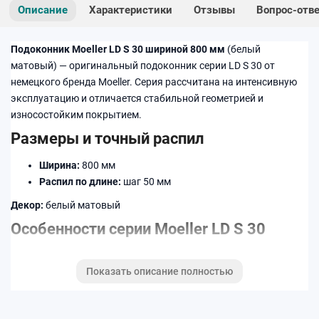
Описание
Характеристики
Отзывы
Вопрос-отв
Подоконник Moeller LD S 30 шириной 800 мм
(белый
матовый) — оригинальный подоконник серии LD S 30 от
немецкого бренда Moeller. Серия рассчитана на интенсивную
эксплуатацию и отличается стабильной геометрией и
износостойким покрытием.
Размеры и точный распил
Ширина:
800 мм
Распил по длине:
шаг 50 мм
Декор:
белый матовый
Особенности серии Moeller LD S 30
Усиленная конструкция и стабильная форма
Показать описание полностью
Повышенная устойчивость к влаге и бытовым
загрязнениям
Износостойкое декоративное покрытие