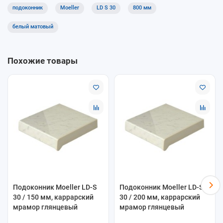
Подходит для современных ПВХ-окон и откосных систем
подоконник
Moeller
LD S 30
800 мм
Как выбрать
белый матовый
Выберите ширину подоконника — 800 мм
Укажите требуемую длину с шагом 50 мм
Похожие товары
Подберите декор под интерьер и профиль окна
Доставка и самовывоз
Доступны самовывоз и доставка. Консультация по подбору
серии LD S 30 — при оформлении заказа в ОкнамагПРО.
Подоконник Moeller LD-S
Подоконник Moeller LD-S
30 / 150 мм, каррарский
30 / 200 мм, каррарский
мрамор глянцевый
мрамор глянцевый