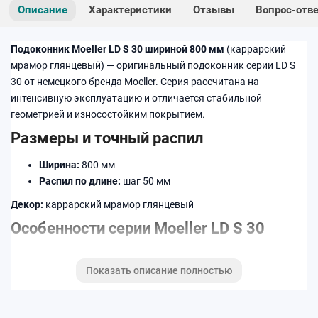
Описание
Характеристики
Отзывы
Вопрос-отв
Подоконник Moeller LD S 30 шириной 800 мм
(каррарский
мрамор глянцевый) — оригинальный подоконник серии LD S
30 от немецкого бренда Moeller. Серия рассчитана на
интенсивную эксплуатацию и отличается стабильной
геометрией и износостойким покрытием.
Размеры и точный распил
Ширина:
800 мм
Распил по длине:
шаг 50 мм
Декор:
каррарский мрамор глянцевый
Особенности серии Moeller LD S 30
Усиленная конструкция и стабильная форма
Показать описание полностью
Повышенная устойчивость к влаге и бытовым
загрязнениям
Износостойкое декоративное покрытие