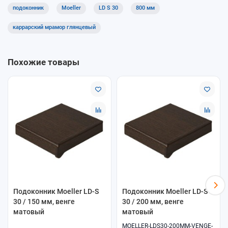
Подходит для современных ПВХ-окон и откосных систем
подоконник
Moeller
LD S 30
800 мм
Как выбрать
каррарский мрамор глянцевый
Выберите ширину подоконника — 800 мм
Укажите требуемую длину с шагом 50 мм
Похожие товары
Подберите декор под интерьер и профиль окна
Доставка и самовывоз
Доступны самовывоз и доставка. Консультация по подбору
серии LD S 30 — при оформлении заказа в ОкнамагПРО.
Подоконник Moeller LD-S
Подоконник Moeller LD-S
30 / 150 мм, венге
30 / 200 мм, венге
матовый
матовый
MOELLER-LDS30-200MM-VENGE-