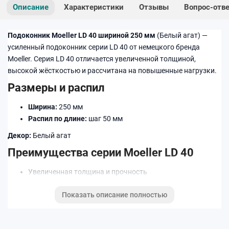
Описание
Характеристики
Отзывы
Вопрос-отв
Подоконник Moeller LD 40 шириной 250 мм
(Белый агат) —
усиленный подоконник серии LD 40 от немецкого бренда
Moeller. Серия LD 40 отличается увеличенной толщиной,
высокой жёсткостью и рассчитана на повышенные нагрузки.
Размеры и распил
Ширина:
250 мм
Распил по длине:
шаг 50 мм
Декор:
Белый агат
Преимущества серии Moeller LD 40
Увеличенная толщина и прочность
Стабильная геометрия по всей длине
Показать описание полностью
Устойчивость к влаге и температурным перепадам
Износостойкое декоративное покрытие
Применение