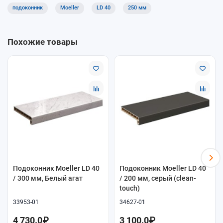
подоконник
Moeller
LD 40
250 мм
Подоконники Moeller LD 40 подходят для жилых помещений,
частных домов и коммерческих объектов, где требуется
повышенная надёжность и долговечность.
Похожие товары
Доставка и самовывоз
В магазине «ОкнамагПРО» доступен самовывоз и доставка.
Поможем подобрать оптимальный вариант подоконника
серии LD 40 под ваш проект.
Подоконник Moeller LD 40
Подоконник Moeller LD 40
/ 300 мм, Белый агат
/ 200 мм, серый (clean-
touch)
33953-01
34627-01
4 730.0₽
3 100.0₽